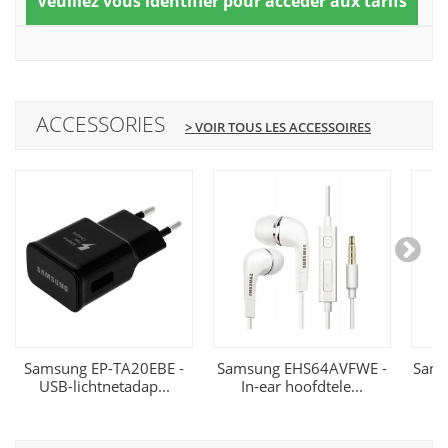
Veuillez vous identifier pour accéder aux tarifs
ACCESSORIES
> VOIR TOUS LES ACCESSOIRES
Samsung EP-TA20EBE -
Samsung EHS64AVFWE -
Sams
USB-lichtnetadap...
In-ear hoofdtele...