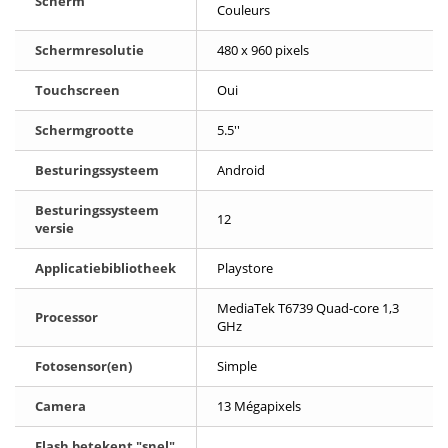
Scherm
Couleurs
Schermresolutie
480 x 960 pixels
Touchscreen
Oui
Schermgrootte
5.5''
Besturingssysteem
Android
Besturingssysteem
12
versie
Applicatiebibliotheek
Playstore
MediaTek T6739 Quad-core 1,3
Processor
GHz
Fotosensor(en)
Simple
Camera
13 Mégapixels
Flash betekent "snel"