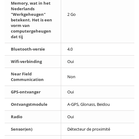
Memory, wat in het
Nederlands
"Werkgeheugen"
2 Go
betekent. Het is een
vorm van
computergeheugen
dat tij
Bluetooth-versie
4.0
Wifi-verbinding
Oui
Near Field
Non
Communication
GPS-ontvanger
Oui
Ontvangstmodule
A-GPS, Glonass, Beidou
Radio
Oui
Sensor(en)
Détecteur de proximité