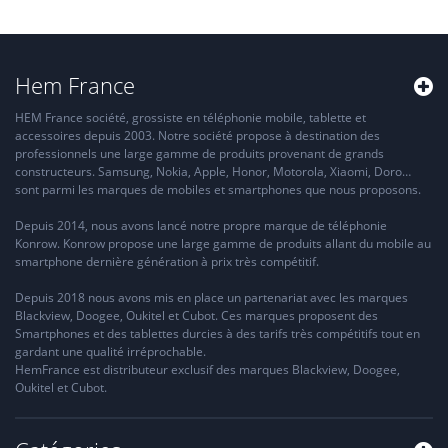
Hem France
HEM France société, grossiste en téléphonie mobile, tablette et
accessoires depuis 2003. Notre société propose à destination des
professionnels une large gamme de produits provenant de grands
constructeurs. Samsung, Nokia, Apple, Honor, Motorola, Xiaomi, Doro…
sont parmi les marques de mobiles et smartphones que nous proposons.
Depuis 2014, nous avons lancé notre propre marque de téléphonie
Konrow. Konrow propose une large gamme de produits allant du mobile au
smartphone dernière génération à prix très compétitif.
Depuis 2018 nous avons mis en place un partenariat avec les marques
Blackview, Doogee, Oukitel et Cubot. Ces marques proposent des
Smartphones et des tablettes durcies à des tarifs très compétitifs tout en
gardant une qualité irréprochable.
HemFrance est distributeur exclusif des marques Blackview, Doogee,
Oukitel et Cubot.