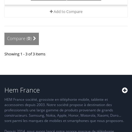
Add to Compare
Compare (
0
)
Showing 1 - 3 of 3 items
Hem France
HEM France société, grossiste en téléphonie mobile, tablette et
accessoires depuis 2003. Notre société propose à destination des
professionnels une large gamme de produits provenant de grands
constructeurs. Samsung, Nokia, Apple, Honor, Motorola, Xiaomi, Doro…
sont parmi les marques de mobiles et smartphones que nous proposons.
Depuis 2014, nous avons lancé notre propre marque de téléphonie