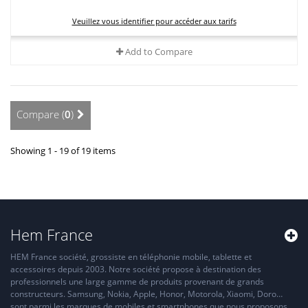
Veuillez vous identifier pour accéder aux tarifs
Add to Compare
Compare (
0
)
Showing 1 - 19 of 19 items
Hem France
HEM France société, grossiste en téléphonie mobile, tablette et
accessoires depuis 2003. Notre société propose à destination des
professionnels une large gamme de produits provenant de grands
constructeurs. Samsung, Nokia, Apple, Honor, Motorola, Xiaomi, Doro…
sont parmi les marques de mobiles et smartphones que nous proposons.