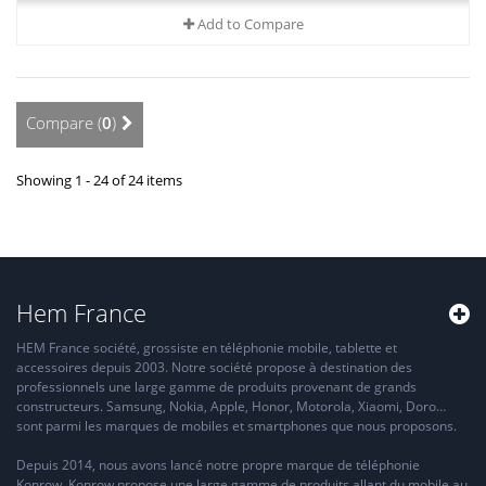
Add to Compare
Compare (
0
)
Showing 1 - 24 of 24 items
Hem France
HEM France société, grossiste en téléphonie mobile, tablette et
accessoires depuis 2003. Notre société propose à destination des
professionnels une large gamme de produits provenant de grands
constructeurs. Samsung, Nokia, Apple, Honor, Motorola, Xiaomi, Doro…
sont parmi les marques de mobiles et smartphones que nous proposons.
Depuis 2014, nous avons lancé notre propre marque de téléphonie
Konrow. Konrow propose une large gamme de produits allant du mobile au