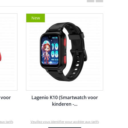
New
 voor
Lagenio K10 (Smartwatch voor
kinderen -...
aux tarifs
Veuillez vous identifier pour accéder aux tarifs