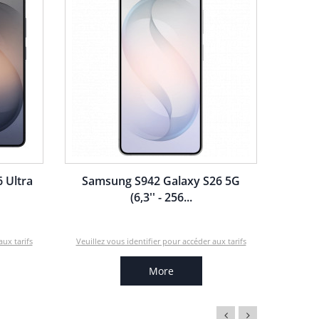
 Ultra
Samsung S942 Galaxy S26 5G
(6,3'' - 256...
aux tarifs
Veuillez vous identifier pour accéder aux tarifs
More