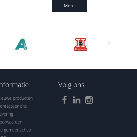
More
Informatie
Volg ons
ieuwe producten
ontacteer ons
evering
oorwaarden
e gemeenschap