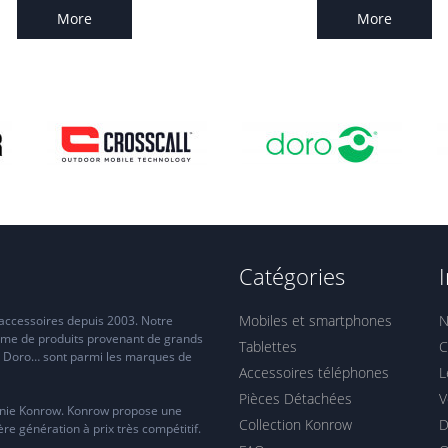
More
More
Catégories
Mobiles et smartphones
N
 accessoires depuis 2003. Notre
mme de produits provenant de grands
Tablettes
C
, Doro… sont parmi les marques de
Accessoires téléphones
L
Pièces Détachées
V
onie Konrow. Konrow propose une
Collection Konrow
D
e génération à prix très compétitif.