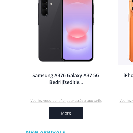
Samsung A376 Galaxy A37 5G
iPho
Bedrijfseditie...
Veuillez vous identifier pour accéder aux tarifs
Veuillez 
More
NEW ARRIVALS