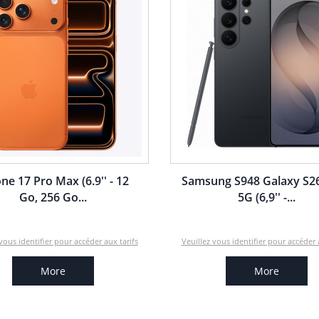
ne 17 Pro Max (6.9'' - 12
Samsung S948 Galaxy S26
Go, 256 Go...
5G (6,9'' -...
vous identifier pour accéder aux tarifs
Veuillez vous identifier pour accéder 
More
More