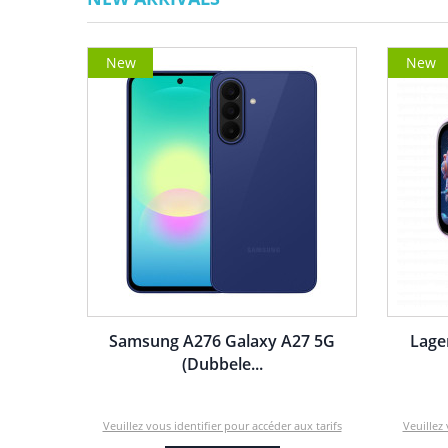
New
New
Samsung A276 Galaxy A27 5G
Lage
(Dubbele...
Veuillez vous identifier pour accéder aux tarifs
Veuillez 