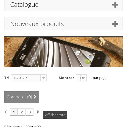
Catalogue
Nouveaux produits
Tri
Montrer
par page
De A à Z
30
Comparer (
0
)
1
2
3
Afficher tout
Résultats 1 - 30 sur 90.