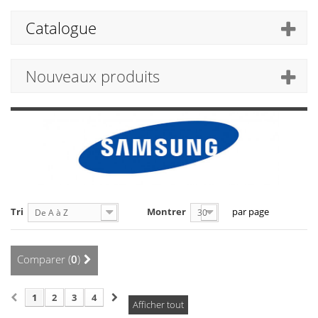
Catalogue
Nouveaux produits
Tri
Montrer
par page
De A à Z
30
Comparer (
0
)
1
2
3
4
Afficher tout