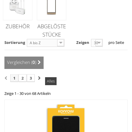
ZUBEHÖR
ABGELÖSTE
STÜCKE
Sortierung
Zeigen
pro Seite
A bis Z
30
Vergleichen (
0
)
1
2
3
Alles
Zeige 1 - 30 von 68 Artikeln