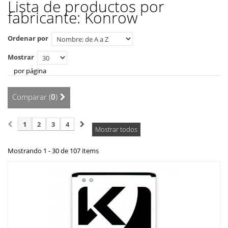
Lista de productos por
fabricante: Konrow
Ordenar por
Mostrar
por página
Comparar (
0
)
1
2
3
4
Mostrar todos
Mostrando 1 - 30 de 107 items